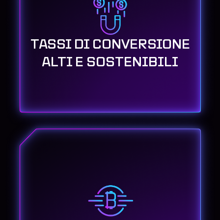
TASSI DI CONVERSIONE
ALTI E SOSTENIBILI