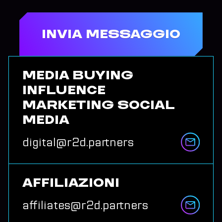
INVIA MESSAGGIO
MEDIA BUYING
INFLUENCE
MARKETING SOCIAL
MEDIA
digital@r2d.partners
AFFILIAZIONI
affiliates@r2d.partners