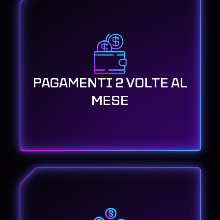
PAGAMENTI 2 VOLTE AL
MESE