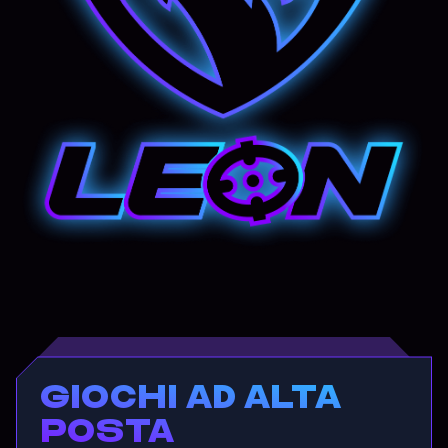
GIOCHI AD ALTA
POSTA