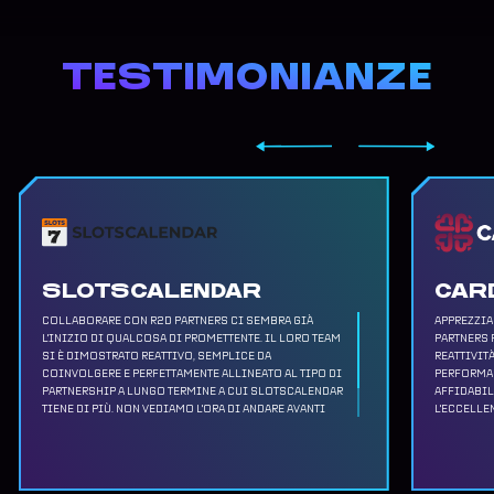
TESTIMONIANZE
SLOTSCALENDAR
CAR
COLLABORARE CON R2D PARTNERS CI SEMBRA GIÀ
APPREZZIA
L'INIZIO DI QUALCOSA DI PROMETTENTE. IL LORO TEAM
PARTNERS 
SI È DIMOSTRATO REATTIVO, SEMPLICE DA
REATTIVITÀ
COINVOLGERE E PERFETTAMENTE ALLINEATO AL TIPO DI
PERFORMAN
PARTNERSHIP A LUNGO TERMINE A CUI SLOTSCALENDAR
AFFIDABILI
TIENE DI PIÙ. NON VEDIAMO L'ORA DI ANDARE AVANTI
L'ECCELLE
INSIEME E DI VEDER CRESCERE QUESTA
COLLABORA
COLLABORAZIONE.
DAVVERO S
PARTNERS 
CERCA UN 