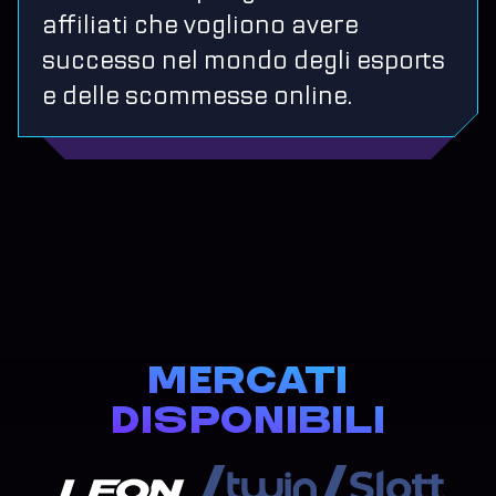
affiliati che vogliono avere
successo nel mondo degli esports
e delle scommesse online.
MERCATI
DISPONIBILI
/
/