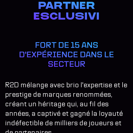
PARTNER
ESCLUSIVI
FORT DE 15 ANS
D'EXPÉRIENCE DANS LE
SECTEUR
R2D mélange avec brio l'expertise et le
prestige de marques renommées,
créant un héritage qui, au fil des
années, a captivé et gagné la loyauté
indéfectible de milliers de joueurs et
de partenaires.