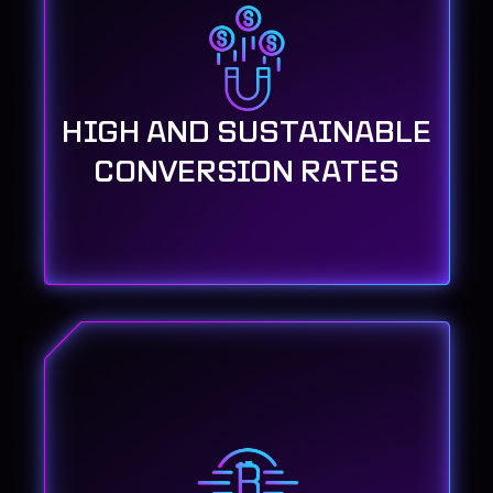
HIGH AND SUSTAINABLE
CONVERSION RATES