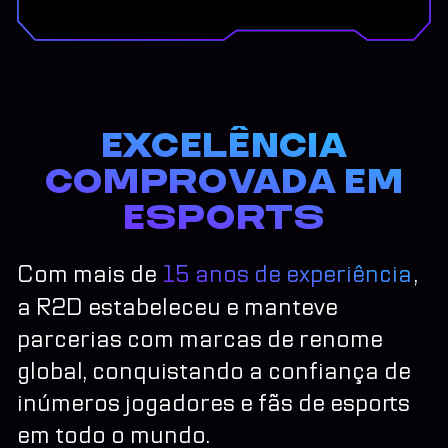
EXCELÊNCIA
COMPROVADA EM
ESPORTS
Com mais de
15 anos de experiência
,
a R2D estabeleceu e manteve
parcerias com marcas de renome
global, conquistando a confiança de
inúmeros jogadores e fãs de esports
em todo o mundo.