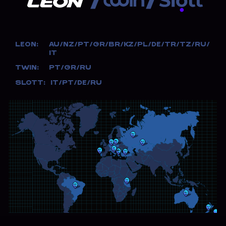
LEON:
AU
NZ
PT
GR
BR
KZ
PL
DE
TR
TZ
RU
IT
TWIN:
PT
GR
RU
SLOTT:
IT
PT
DE
RU