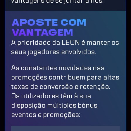
vantagens de se juntar a nós.
APOSTE COM
VANTAGEM
A prioridade da LEON é manter os
seus jogadores envolvidos.
As constantes novidades nas
promoções contribuem para altas
taxas de conversão e retenção.
Os utilizadores têm à sua
disposição múltiplos bónus,
eventos e promoções: