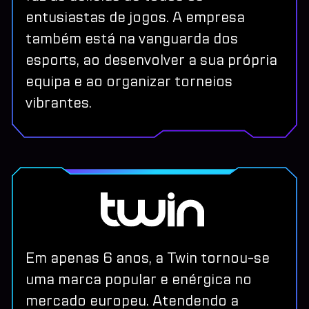
entusiastas de jogos. A empresa
também está na vanguarda dos
esports, ao desenvolver a sua própria
equipa e ao organizar torneios
vibrantes.
Em apenas 6 anos, a Twin tornou-se
uma marca popular e enérgica no
mercado europeu. Atendendo a