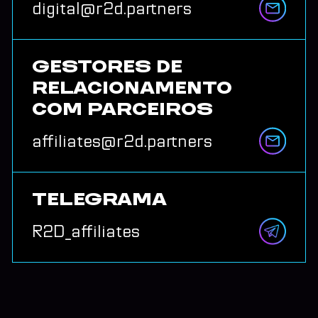
digital@r2d.partners
GESTORES DE
RELACIONAMENTO
COM PARCEIROS
affiliates@r2d.partners
TELEGRAMA
R2D_affiliates