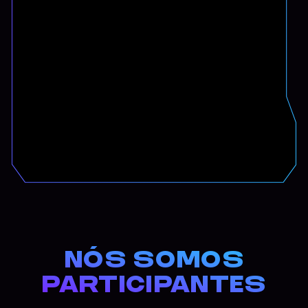
NÓS SOMOS
PARTICIPANTES