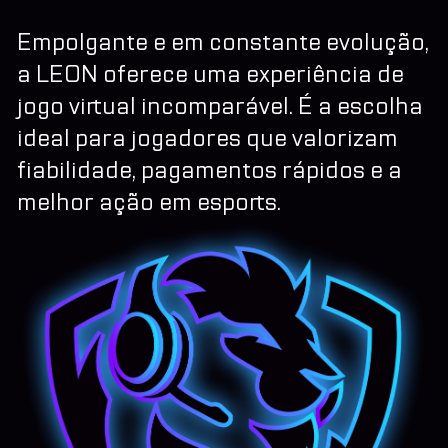
Empolgante e em constante evolução,
a LEON oferece uma experiência de
jogo virtual incomparável. É a escolha
ideal para jogadores que valorizam
fiabilidade, pagamentos rápidos e a
melhor ação em esports.