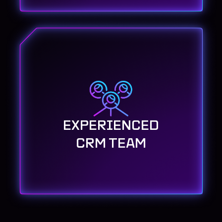
EXPERIENCED
CRM TEAM