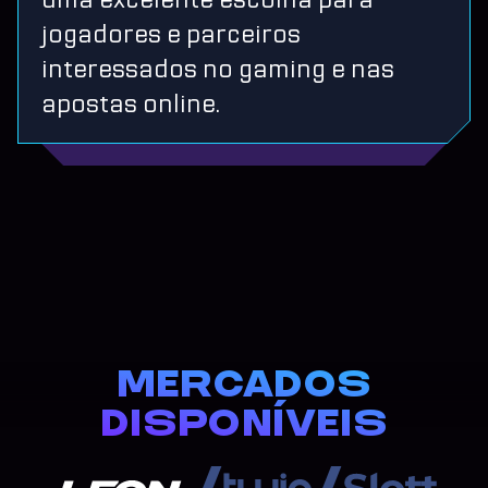
jogadores e parceiros
interessados no gaming e nas
apostas online.
MERCADOS
DISPONÍVEIS
/
/