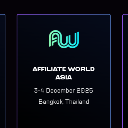
IGB AFFILIATE
20–21 January 2026
Barcelona