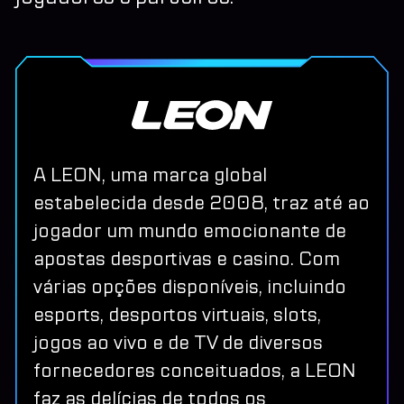
A LEON, uma marca global
estabelecida desde 2008, traz até ao
jogador um mundo emocionante de
apostas desportivas e casino. Com
várias opções disponíveis, incluindo
esports, desportos virtuais, slots,
jogos ao vivo e de TV de diversos
fornecedores conceituados, a LEON
faz as delícias de todos os