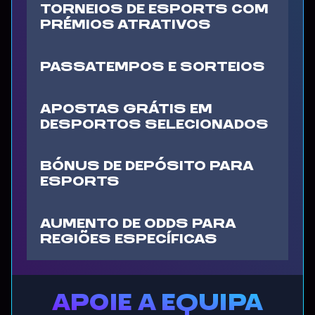
TORNEIOS DE ESPORTS COM
PRÉMIOS ATRATIVOS
PASSATEMPOS E SORTEIOS
APOSTAS GRÁTIS EM
DESPORTOS SELECIONADOS
BÓNUS DE DEPÓSITO PARA
ESPORTS
AUMENTO DE ODDS PARA
REGIÕES ESPECÍFICAS
APOIE A EQUIPA